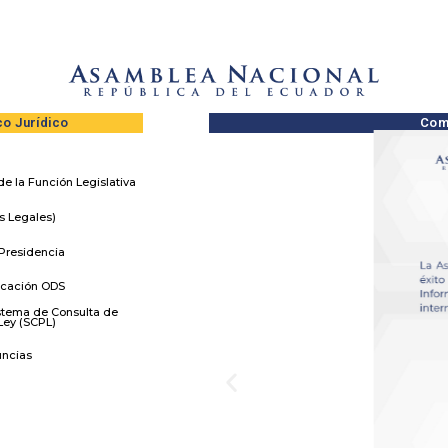
o Jurídico
Com
e la Función Legislativa
s Legales)
Presidencia
ficación ODS
istema de Consulta de
Ley (SCPL)
uncias