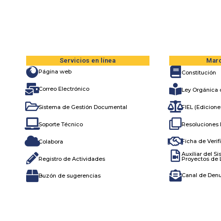
content
Servicios en línea
Marc
Página web
Constitución
Correo Electrónico
Ley Orgánica d
Sistema de Gestión Documental
FIEL (Edicione
Resoluciones 
Soporte Técnico
Ficha de Veri
Colabora
Auxiliar del S
Registro de Actividades
Proyectos de 
Canal de Den
Buzón de sugerencias